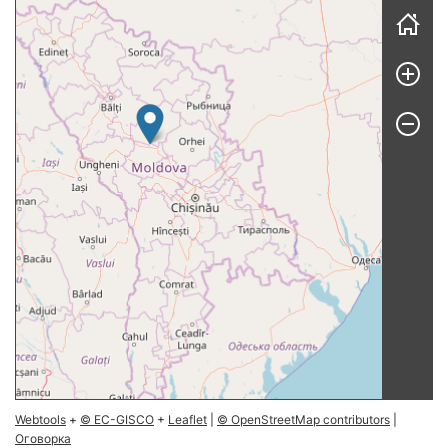
Skip map
Webtools
+
© EC-GISCO
+
Leaflet
|
© OpenStreetMap contributors
|
Оговорка