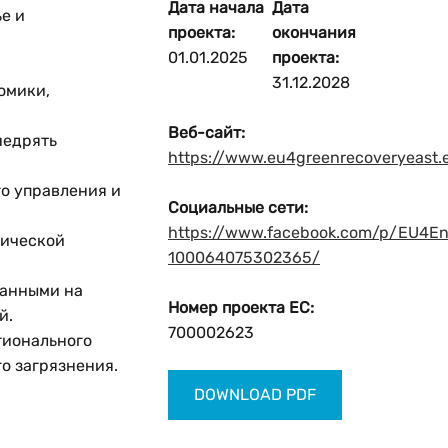
Дата начала
Дата
е и
проекта:
окончания
01.01.2025
проекта:
31.12.2028
омики,
Веб-сайт:
недрять
https://www.eu4greenrecoveryeast.
го управления и
Социальные сети:
https://www.facebook.com/p/EU4En
гической
100064075302365/
данными на
Номер проекта ЕС:
й.
700002623
гионального
о загрязнения.
DOWNLOAD PDF