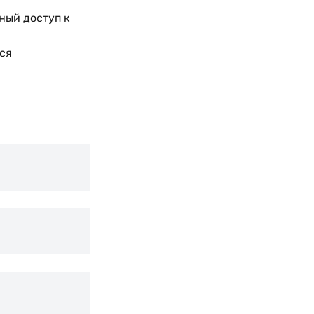
ный доступ к
ся
Reset
Увеличить масштаб
Уменьшить масштаб