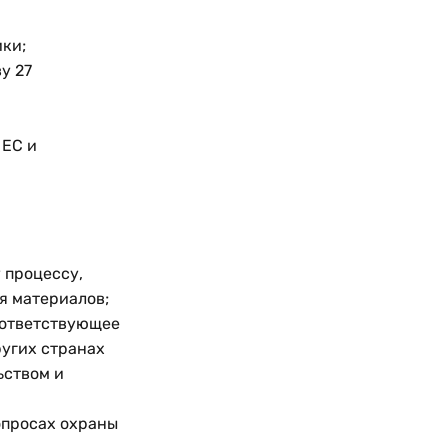
ки;
у 27
 ЕС и
 процессу,
я материалов;
оответствующее
ругих странах
ьством и
опросах охраны