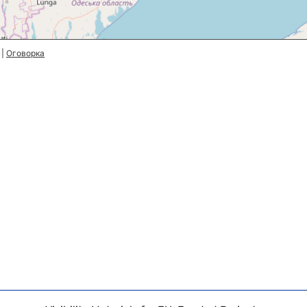
|
Оговорка