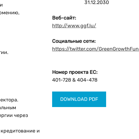
31.12.2030
 и
Армению,
Веб-сайт:
http://www.ggf.lu/
Социальные сети:
https://twitter.com/GreenGrowthFu
гии.
Номер проекта ЕС:
401-728 & 404-478
DOWNLOAD PDF
ектора.
альным
ергии через
 кредитование и