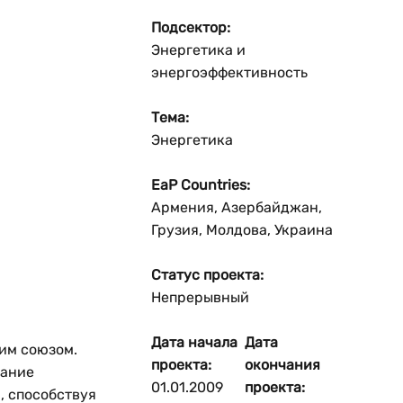
Reset
Подсектор:
Энергетика и
Увеличить масштаб
энергоэффективность
Уменьшить масштаб
Тема:
Энергетика
EaP Countries:
Армения, Азербайджан,
Грузия, Молдова, Украина
Статус проекта:
Непрерывный
Дата начала
Дата
им союзом.
проекта:
окончания
вание
01.01.2009
проекта:
, способствуя