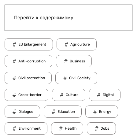
Перейти к содержимому
EU Enlargement
Agriculture
Anti-corruption
Business
Civil protection
Civil Society
Cross-border
Culture
Digital
Dialogue
Education
Energy
Environment
Health
Jobs