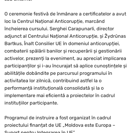
O ceremonie festivă de înmânare a certificatelor a avut
loc la Centrul Național Anticorupție, marcând
încheierea cursului. Serghei Carapunarli, director
adjunct al Centrului Național Anticorupție, și Žydrūnas
Bartkus, Înalt Consilier UE în domeniul anticorupției,
combaterii spălării banilor și recuperării și gestionării
activelor, prezenți la eveniment, au apreciat implicarea
participanților și i-au încurajat să aplice cunoștințele și
abilitățile dobândite pe parcursul programului în
activitatea lor zilnică, contribuind astfel la o
performanță instituțională consolidată și la o
implementare mai eficientă a proiectelor în cadrul
instituțiilor participante.
Programul de instruire a fost organizat în cadrul
proiectului finanțat de UE „Moldova este Europa –
Suport pentru Integrarea în UE”.