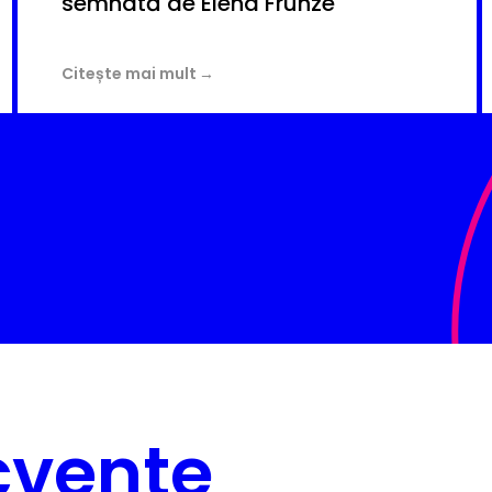
semnată de Elena Frunze
Citește mai mult
ecvente