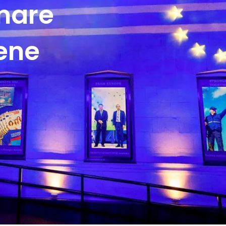
mare
pene