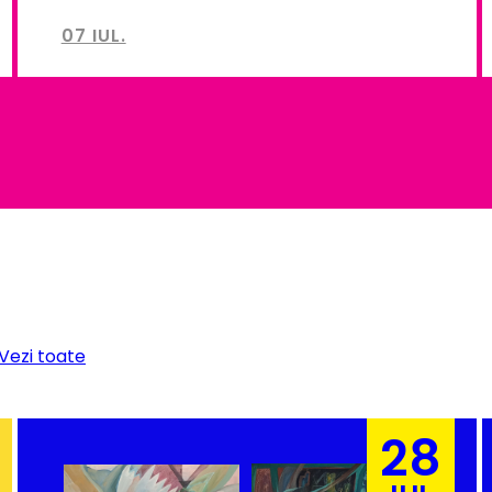
07 IUL.
Vezi toate
28