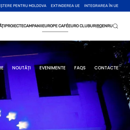
EȘTERE PENTRU MOLDOVA
EXTINDEREA UE
INTEGRAREA ÎN UE
ĂȚI
PROIECTE
CAMPANII
EUROPE CAFÉ
EURO CLUBURI
RO
EN
RU
RE
NOUTĂȚI
EVENIMENTE
FAQS
CONTACTE