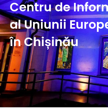
Centru de Infor
al Uniunii Euro
în Chișinău