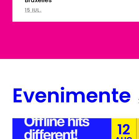
15 IUL.
Evenimente
12