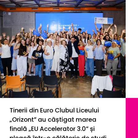
Tinerii din Euro Clubul Liceului
„Orizont” au câștigat marea
finală „EU Accelerator 3.0” și
pleacă într-o călătorie de studiu