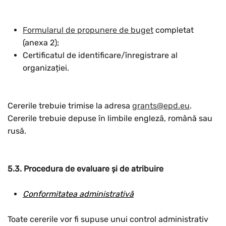
Formularul de propunere de buget
completat
(anexa 2);
Certificatul de identificare/înregistrare al
organizației.
Cererile trebuie trimise la adresa
g
r
an
t
s
@
e
p
d
.
e
u
.
Cererile trebuie depuse în limbile engleză, română sau
rusă.
5.3. Procedura de evaluare și de atribuire
Conformitatea administrativă
Toate cererile vor fi supuse unui control administrativ