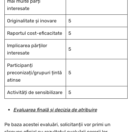
mai multe părți
interesate
Originalitate și inovare
5
Raportul cost-eficacitate
5
Implicarea părților
5
interesate
Participanți
preconizați/grupuri țintă
5
atinse
Activități de sensibilizare
5
Evaluarea finală și decizia de atribuire
Pe baza acestei evaluări, solicitanții vor primi un
răspuns oficial cu rezultatul evaluării cererii lor.