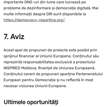
importante ONG-uri din lume care lucrează pe
probleme de dezinformare și democrație digitală. Mai
multe informații despre DRI sunt disponibile la
h
t
t
p
s
:
//
d
e
m
o
c
r
a
c
y
–
r
e
p
o
r
t
i
n
g
.
o
r
g
/
.
7. Aviz
Acest apel de propuneri de proiecte este posibil prin
sprijinul financiar al Uniunii Europene. Conținutul său
reprezintă responsabilitatea exclusivă a proiectului
INSPIRED Moldova, finanțat de Uniunea Europeană.
Conținutul cererii de propuneri aparține Parteneriatului
European pentru Democrație și nu reflectă în mod
necesar viziunea Uniunii Europene.
Ultimele oportunități