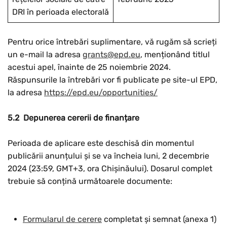
DRI în perioada electorală
Pentru orice întrebări suplimentare, vă rugăm să scrieți
un e-mail la adresa
g
r
an
t
s
@
e
p
d
.
e
u
, menționând titlul
acestui apel, înainte de 25 noiembrie 2024.
Răspunsurile la întrebări vor fi publicate pe site-ul EPD,
la adresa
h
tt
p
s
:
//
e
p
d
.
e
u
/
o
pp
o
r
t
u
n
i
t
i
e
s
/
5.2 Depunerea cererii de finanțare
Perioada de aplicare este deschisă din momentul
publicării anunțului și se va încheia luni, 2 decembrie
2024 (23:59, GMT+3, ora Chișinăului). Dosarul complet
trebuie să conțină următoarele documente:
Formularul de cerere
completat și semnat (anexa 1)