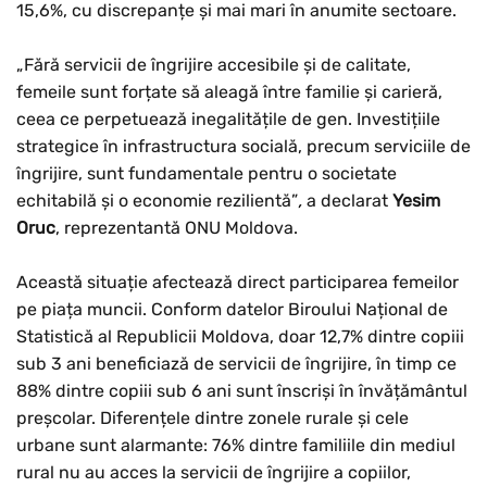
15,6%, cu discrepanțe și mai mari în anumite sectoare.
„Fără servicii de îngrijire accesibile și de calitate,
femeile sunt forțate să aleagă între familie și carieră,
ceea ce perpetuează inegalitățile de gen. Investițiile
strategice în infrastructura socială, precum serviciile de
îngrijire, sunt fundamentale pentru o societate
echitabilă și o economie rezilientă”
,
a declarat
Yesim
Oruc
, reprezentantă ONU Moldova.
Această situație afectează direct participarea femeilor
pe piața muncii. Conform datelor Biroului Național de
Statistică al Republicii Moldova, doar 12,7% dintre copiii
sub 3 ani beneficiază de servicii de îngrijire, în timp ce
88% dintre copiii sub 6 ani sunt înscriși în învățământul
preșcolar. Diferențele dintre zonele rurale și cele
urbane sunt alarmante: 76% dintre familiile din mediul
rural nu au acces la servicii de îngrijire a copiilor,