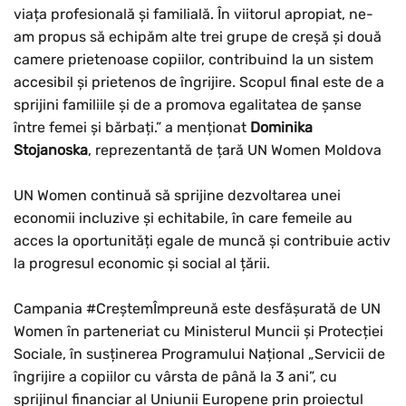
viața profesională și familială. În viitorul apropiat, ne-
am propus să echipăm alte trei grupe de creșă și două
camere prietenoase copiilor, contribuind la un sistem
accesibil și prietenos de îngrijire. Scopul final este de a
sprijini familiile și de a promova egalitatea de șanse
între femei și bărbați.” a menționat
Dominika
Stojanoska
, reprezentantă de țară UN Women Moldova
UN Women continuă să sprijine dezvoltarea unei
economii incluzive și echitabile, în care femeile au
acces la oportunități egale de muncă și contribuie activ
la progresul economic și social al țării.
Campania #CreștemÎmpreună este desfășurată de UN
Women în parteneriat cu Ministerul Muncii și Protecției
Sociale, în susținerea Programului Național „Servicii de
îngrijire a copiilor cu vârsta de până la 3 ani”, cu
sprijinul financiar al Uniunii Europene prin proiectul