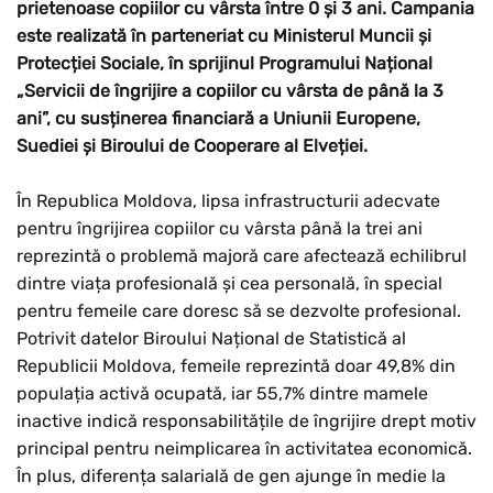
prietenoase copiilor cu vârsta între 0 și 3 ani. Campania
este realizată în parteneriat cu Ministerul Muncii și
Protecției Sociale, în sprijinul Programului Național
„Servicii de îngrijire a copiilor cu vârsta de până la 3
ani”, cu susținerea financiară a Uniunii Europene,
Suediei și Biroului de Cooperare al Elveției.
În Republica Moldova, lipsa infrastructurii adecvate
pentru îngrijirea copiilor cu vârsta până la trei ani
reprezintă o problemă majoră care afectează echilibrul
dintre viața profesională și cea personală, în special
pentru femeile care doresc să se dezvolte profesional.
Potrivit datelor Biroului Național de Statistică al
Republicii Moldova, femeile reprezintă doar 49,8% din
populația activă ocupată, iar 55,7% dintre mamele
inactive indică responsabilitățile de îngrijire drept motiv
principal pentru neimplicarea în activitatea economică.
În plus, diferența salarială de gen ajunge în medie la