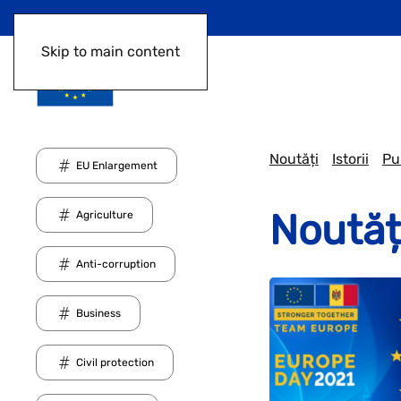
Skip to main content
Noutăți
Istorii
Pub
EU Enlargement
Noutăț
Agriculture
Anti-corruption
Business
Civil protection