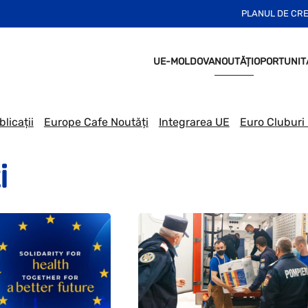
PLANUL DE CR
UE-MOLDOVA
NOUTĂȚI
OPORTUNIT
licații
Europe Cafe Noutăți
Integrarea UE
Euro Cluburi
i