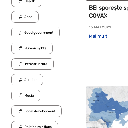
Health
BEI sporește sp
COVAX
Jobs
13 MAI 2021
Good government
Mai mult
Human rights
Infrastructure
Justice
Media
Local development
Politica relations