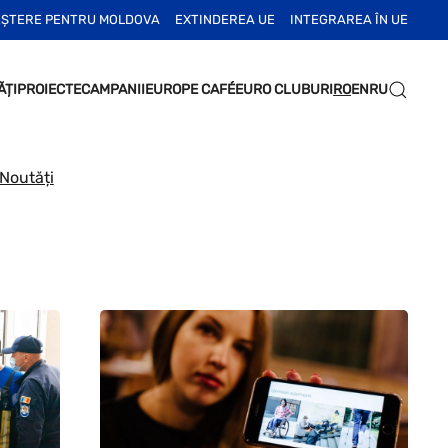
EȘTERE PENTRU MOLDOVA
EXTINDEREA UE
INTEGRAREA ÎN UE
ĂȚI
PROIECTE
CAMPANII
EUROPE CAFÉ
EURO CLUBURI
RO
EN
RU
 Noutăți