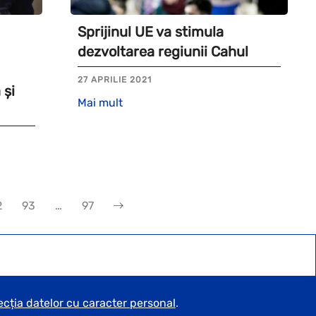
Sprijinul UE va stimula
dezvoltarea regiunii Cahul
27 APRILIE 2021
 și
Mai mult
2
93
…
97
ecția datelor cu caracter personal
.