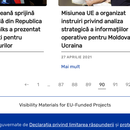
eană sprijină
Misiunea UE a organizat
lă din Republica
instruiri privind analiza
lks a prezentat
strategică a informațiilor
ți pentru
operative pentru Moldova
rilor
Ucraina
27 APRILIE 2021
Mai mult
1
…
87
88
89
90
91
9
Visibility Materials for EU-Funded Projects
t guvernate de
Declarația privind limitarea răspunderii
și
prot