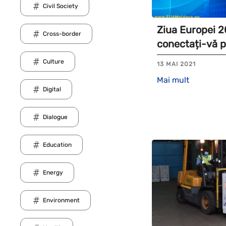
Civil Society
Ziua Europei 2
Cross-border
conectați-vă p
Culture
13 MAI 2021
Mai mult
Digital
Dialogue
Education
Energy
Environment