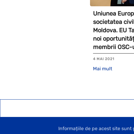
Uniunea Europ
societatea civi
Moldova. EU Ta
noi oportunită
membrii OSC-u
4 MAI 2021
Mai mult
Informațiile de pe acest site sun