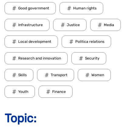
Good government
Human rights
Infrastructure
Justice
Media
Local development
Politica relations
Research and innovation
Security
Skills
Transport
Women
Youth
Finance
Topic: