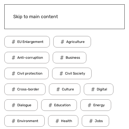
Skip to main content
EU Enlargement
Agriculture
Anti-corruption
Business
Civil protection
Civil Society
Cross-border
Culture
Digital
Dialogue
Education
Energy
Environment
Health
Jobs