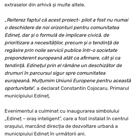
extraselor din arhivă și multe altele.
„
Reiterez faptul că acest proiect- pilot a fost nu numai
o deschidere de noi orizonturi pentru comunitatea
Edineț, dar și o formulă de implicare civică, de
prioritizare a necesităților, precum și o tendință de
regăsire prin noile servicii publice într-o societate
preponderent europeană atât ca afirmare, cât și ca
tendință. Edinețul prin el rămâne un deschizător de
drumuri în parcursul sigur spre comunitatea
europeană. Mulțumim Uniunii Europene pentru această
oportunitate
”, a declarat Constantin Cojocaru, Primarul
municipiului Edineț.
Evenimentul a culminat cu inaugurarea simbolului
„Edineț – oraș inteligent”, care a fost instalat în centrul
orașului, marcând direcția de dezvoltare urbană a
municipiului Edineț în următorii ani.