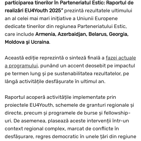
participarea tinerilor în Parteneriatul Estic: Raportul de
realizări EU4Youth 2025”
prezintă rezultatele ultimului
an al celei mai mari inițiative a Uniunii Europene
dedicate tinerilor din regiunea Parteneriatului Estic,
care include
Armenia, Azerbaidjan, Belarus, Georgia,
Moldova și Ucraina
.
Această ediție reprezintă o sinteză finală a
fazei actuale
a programului
, punând un accent deosebit pe impactul
pe termen lung și pe sustenabilitatea rezultatelor, pe
lângă activitățile desfășurate în ultimul an.
Raportul acoperă activitățile implementate prin
proiectele EU4Youth, schemele de granturi regionale și
directe, precum și programele de burse și fellowship-
uri. De asemenea, plasează aceste intervenții într-un
context regional complex, marcat de conflicte în
desfășurare, regres democratic în unele țări din regiune