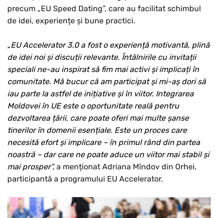
precum „EU Speed Dating”, care au facilitat schimbul
de idei, experiențe și bune practici.
„EU Accelerator 3.0 a fost o experiență motivantă, plină
de idei noi și discuții relevante. Întâlnirile cu invitații
speciali ne-au inspirat să fim mai activi și implicați în
comunitate. Mă bucur că am participat și mi-aș dori să
iau parte la astfel de inițiative și în viitor. Integrarea
Moldovei în UE este o oportunitate reală pentru
dezvoltarea țării, care poate oferi mai multe șanse
tinerilor în domenii esențiale. Este un proces care
necesită efort și implicare – în primul rând din partea
noastră – dar care ne poate aduce un viitor mai stabil și
mai prosper”,
a menționat Adriana Mîndov din Orhei,
participantă a programului EU Accelerator.