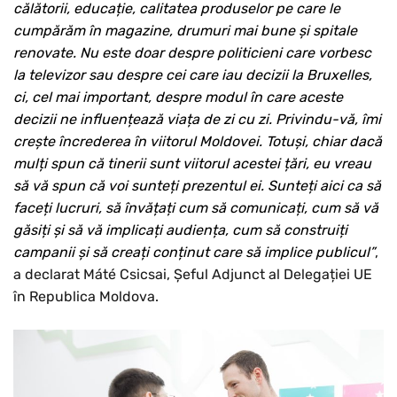
călătorii, educație, calitatea produselor pe care le
cumpărăm în magazine, drumuri mai bune și spitale
renovate. Nu este doar despre politicieni care vorbesc
la televizor sau despre cei care iau decizii la Bruxelles,
ci, cel mai important, despre modul în care aceste
decizii ne influențează viața de zi cu zi. Privindu-vă, îmi
crește încrederea în viitorul Moldovei. Totuși, chiar dacă
mulți spun că tinerii sunt viitorul acestei țări, eu vreau
să vă spun că voi sunteți prezentul ei. Sunteți aici ca să
faceți lucruri, să învățați cum să comunicați, cum să vă
găsiți și să vă implicați audiența, cum să construiți
campanii și să creați conținut care să implice publicul”
,
a declarat Máté Csicsai, Șeful Adjunct al Delegației UE
în Republica Moldova.