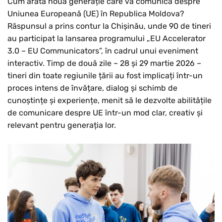
Cum arată noua generație care va comunica despre
Uniunea Europeană (UE) în Republica Moldova?
Răspunsul a prins contur la Chișinău, unde 90 de tineri
au participat la lansarea programului „EU Accelerator
3.0 – EU Communicators”, în cadrul unui eveniment
interactiv. Timp de două zile – 28 și 29 martie 2026 –
tineri din toate regiunile țării au fost implicați într-un
proces intens de învățare, dialog și schimb de
cunoștințe și experiențe, menit să le dezvolte abilitățile
de comunicare despre UE într-un mod clar, creativ și
relevant pentru generația lor.