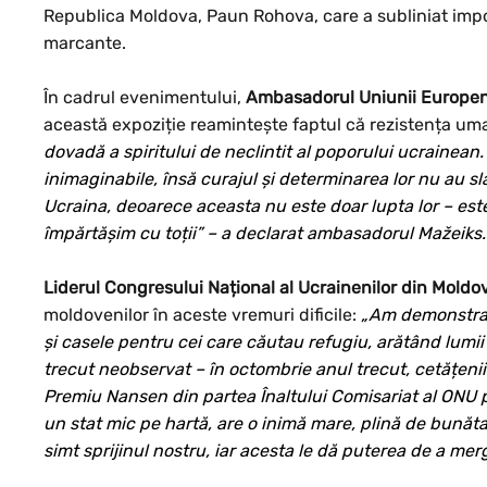
Republica Moldova, Paun Rohova, care a subliniat import
marcante.
În cadrul evenimentului,
Ambasadorul Uniunii Europen
această expoziție reamintește faptul că rezistența um
dovadă a spiritului de neclintit al poporului ucrainean.
inimaginabile, însă curajul și determinarea lor nu au s
Ucraina, deoarece aceasta nu este doar lupta lor – este o
împărtășim cu toții” – a declarat ambasadorul Mažeiks.
Liderul Congresului Național al Ucrainenilor din Moldov
moldovenilor în aceste vremuri dificile:
„Am demonstrat 
și casele pentru cei care căutau refugiu, arătând lumi
trecut neobservat – în octombrie anul trecut, cetățenii
Premiu Nansen din partea Înaltului Comisariat al ONU p
un stat mic pe hartă, are o inimă mare, plină de bunăta
simt sprijinul nostru, iar acesta le dă puterea de a mer