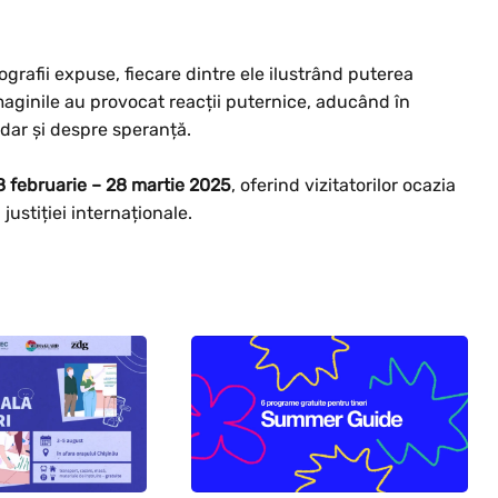
ografii expuse, fiecare dintre ele ilustrând puterea
Imaginile au provocat reacții puternice, aducând în
 dar și despre speranță.
8 februarie – 28 martie 2025
, oferind vizitatorilor ocazia
justiției internaționale.