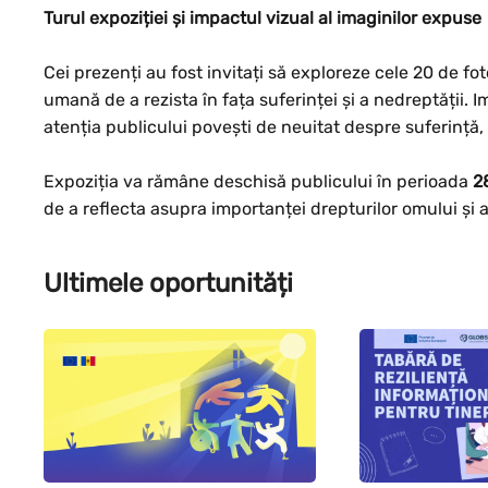
Turul expoziției și impactul vizual al imaginilor expuse
Cei prezenți au fost invitați să exploreze cele 20 de fot
umană de a rezista în fața suferinței și a nedreptății. 
atenția publicului povești de neuitat despre suferință,
Expoziția va rămâne deschisă publicului în perioada
2
de a reflecta asupra importanței drepturilor omului și a 
Ultimele oportunități