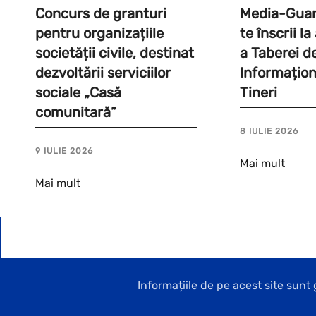
Concurs de granturi
Media-Guard
pentru organizațiile
te înscrii l
societății civile, destinat
a Taberei d
dezvoltării serviciilor
Informațion
sociale „Casă
Tineri
comunitară”
8 IULIE 2026
9 IULIE 2026
Mai mult
Mai mult
Informațiile de pe acest site sun