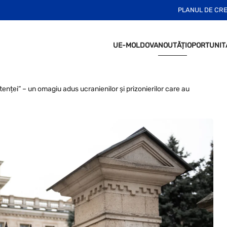
PLANUL DE CR
UE-MOLDOVA
NOUTĂȚI
OPORTUNIT
nței” – un omagiu adus ucranienilor și prizonierilor care au