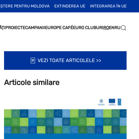
EȘTERE PENTRU MOLDOVA
EXTINDEREA UE
INTEGRAREA ÎN UE
ĂȚI
PROIECTE
CAMPANII
EUROPE CAFÉ
EURO CLUBURI
RO
EN
RU
VEZI TOATE ARTICOLELE >>
Articole similare