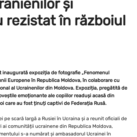
anienilor și
u rezistat în războiul
ost inaugurată expoziția de fotografie „Fenomenul
unii Europene în Republica Moldova, în colaborare cu
onal al Ucrainenilor din Moldova. Expoziția, pregătită de
eștile emoționante ale copiilor readuși acasă din
boi care au fost ținuți captivi de Federația Rusă.
pe scară largă a Rusiei în Ucraina și a reunit oficiali de
ri ai comunității ucrainene din Republica Moldova,
enimentului s-a numărat și ambasadorul Ucrainei în