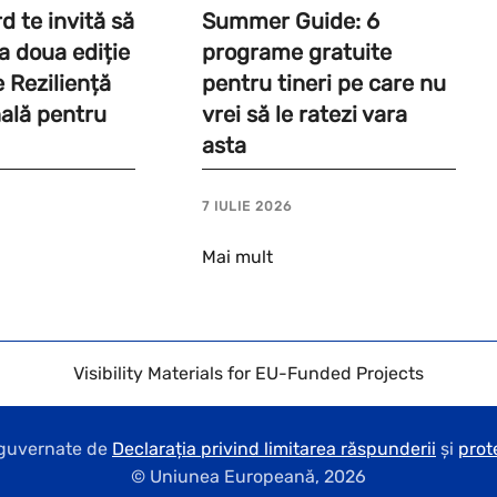
 te invită să
Summer Guide: 6
a a doua ediție
programe gratuite
e Reziliență
pentru tineri pe care nu
ală pentru
vrei să le ratezi vara
asta
7 IULIE 2026
Mai mult
Visibility Materials for EU-Funded Projects
t guvernate de
Declarația privind limitarea răspunderii
și
prot
© Uniunea Europeană,
2026