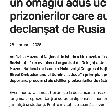
un omagiu adus ucr
prizonierilor care a
declanșat de Rusia
28 februarie 2025
Astăzi, la Muzeului Național de Istorie a Moldovei, a f
Rezistenței”, un eveniment organizat de Delegația Uni
Muzeul Național de Istorie a Moldovei și Congresul Nați
Biroul Ombudsmanului Ucrainei, aduce în prim-plan pov
deportare, precum și ale civililor și prizonierilor de răz
Evenimentul a marcat trei ani de la declanșarea invaziei 
rang înalt, reprezentanți ai corpului diplomatic, memb
jurnaliști și studenți. Printre invitații de seamă ai ev