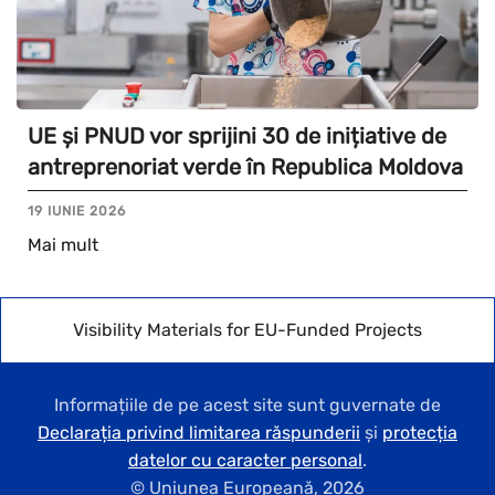
UE și PNUD vor sprijini 30 de inițiative de
antreprenoriat verde în Republica Moldova
19 IUNIE 2026
Mai mult
Visibility Materials for EU-Funded Projects
Informațiile de pe acest site sunt guvernate de
Declarația privind limitarea răspunderii
și
protecția
datelor cu caracter personal
.
© Uniunea Europeană,
2026