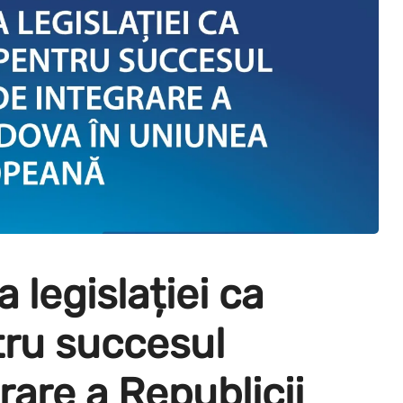
legislației ca
tru succesul
rare a Republicii