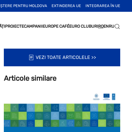
EȘTERE PENTRU MOLDOVA
EXTINDEREA UE
INTEGRAREA ÎN UE
ĂȚI
PROIECTE
CAMPANII
EUROPE CAFÉ
EURO CLUBURI
RO
EN
RU
VEZI TOATE ARTICOLELE >>
Articole similare