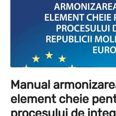
Manual armonizarea 
element cheie pen
procesului de integ