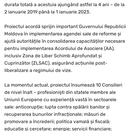
durata totală a acestuia ajungând astfel la 4 ani – de la
2 ianuarie 2019 până la 1 ianuarie 2023.
Proiectul acordă sprijin important Guvernului Republicii
Moldova în implementarea agendei sale de reforme și
ajută autoritățile în consolidarea capacităților necesare
pentru implementarea Acordului de Asociere (AA),
inclusiv Zona de Liber Schimb Aprofundat și
Cuprinzător (ZLSAC), asigurând acțiunile post-
liberalizare a regimului de vize.
La momentul actual, proiectul însumează 10 Consilieri
de nivel înalt – profesioniști din statele membre ale
Uniunii Europene cu experiență vastă în sectoarele
sale: anticorupție; lupta contra spălării banilor și
recuperarea bunurilor infracționale; măsuri de
promovare a încrederii; politica vamală și fiscală;
educație și cercetare; energie; servicii financiare;