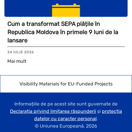
Cum a transformat SEPA plățile în
Republica Moldova în primele 9 luni de la
lansare
24 IULIE 2026
Mai mult
Visibility Materials for EU-Funded Projects
Informațiile de pe acest site sunt guvernate de
Declarația privind limitarea răspunderii
și
protecția
datelor cu caracter personal
.
© Uniunea Europeană,
2026