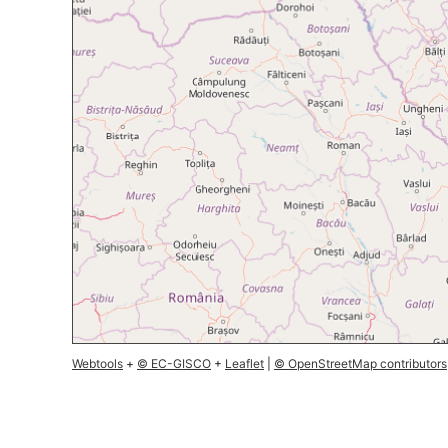
Webtools
+
© EC-GISCO
+
Leaflet
|
© OpenStreetMap contributors