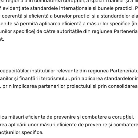
 regională în combaterea corupției, a spălării banilor și a fi
fi evidențiate standardele internaționale și bunele practici. P
oerentă și eficientă a bunelor practici și a standardelor ela
enite să permită aplicarea eficientă a măsurilor specifice (î
lor specifice) de către autoritățile din regiunea Parteneriatu
t.
apacităților instituțiilor relevante din regiunea Parteneriatu
anilor și finanțării terorismului, prin aplicarea standardelor 
, prin implicarea partenerilor proiectului și prin consolidarea
plica măsuri eficiente de prevenire și combatere a corupției.
rea aplicării unor măsuri eficiente de prevenire și combatere 
ncțiunilor specifice.