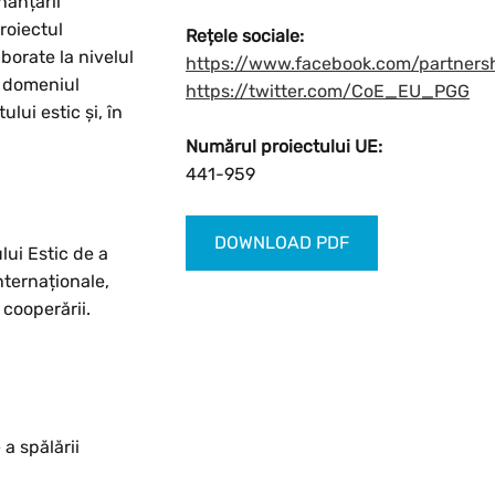
nanțării
roiectul
Rețele sociale:
borate la nivelul
https://www.facebook.com/partners
n domeniul
https://twitter.com/CoE_EU_PGG
lui estic și, în
Numărul proiectului UE:
441-959
DOWNLOAD PDF
lui Estic de a
internaționale,
 cooperării.
a spălării