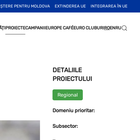
EȘTERE PENTRU MOLDOVA
EXTINDEREA UE
INTEGRAREA ÎN UE
ĂȚI
PROIECTE
CAMPANII
EUROPE CAFÉ
EURO CLUBURI
RO
EN
RU
DETALIILE
PROIECTULUI
Regional
Domeniu prioritar:
Subsector: