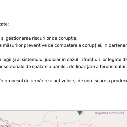
tate:
și gestionarea riscurilor de corupție.
 a măsurilor preventive de combatere a corupției, în partener
egii și al sistemului judiciar în cazul infracțiunilor legate d
or sectoriale de spălare a banilor, de finanțare a terorismului ș
 în procesul de urmărire a activelor și de confiscare a produse
Skip map