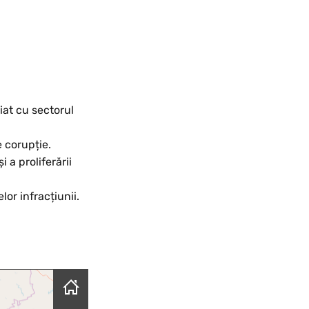
iat cu sectorul
e corupție.
i a proliferării
lor infracțiunii.