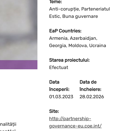
Teme:
Anti-corupție, Parteneriatul
Estic, Buna guvernare
EaP Countries:
Armenia, Azerbaidjan,
Georgia, Moldova, Ucraina
Starea proiectului:
Efectuat
Data
Data de
începerii:
încheiere:
Resetați
01.03.2023
28.02.2026
Mărire
Site:
http://partnership-
Micșorare
alității
governance-eu.coe.int/