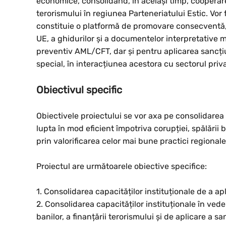
economice, consolidând, în același timp, cooperarea
terorismului în regiunea Parteneriatului Estic. Vor 
constituie o platformă de promovare consecventă, c
UE, a ghidurilor și a documentelor interpretative m
preventiv AML/CFT, dar și pentru aplicarea sancțiuni
special, în interacțiunea acestora cu sectorul priva
Obiectivul specific
Obiectivele proiectului se vor axa pe consolidarea c
lupta în mod eficient împotriva corupției, spălării b
prin valorificarea celor mai bune practici regionale
Proiectul are următoarele obiective specifice:
1. Consolidarea capacităților instituționale de a a
2. Consolidarea capacităților instituționale în vede
banilor, a finanțării terorismului și de aplicare a sa