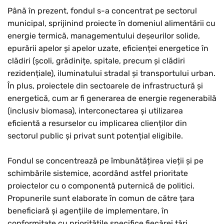
Până în prezent, fondul s-a concentrat pe sectorul
municipal, sprijinind proiecte în domeniul alimentării cu
energie termică, managementului deșeurilor solide,
Rese
epurării apelor și apelor uzate, eficienței energetice în
clădiri (școli, grădinițe, spitale, precum și clădiri
Măr
rezidențiale), iluminatului stradal și transportului urban.
În plus, proiectele din sectoarele de infrastructură și
Micșo
energetică, cum ar fi generarea de energie regenerabilă
(inclusiv biomasa), interconectarea și utilizarea
eficientă a resurselor cu implicarea clienților din
sectorul public și privat sunt potențial eligibile.
Fondul se concentrează pe îmbunătățirea vieții și pe
schimbările sistemice, acordând astfel prioritate
proiectelor cu o componentă puternică de politici.
Propunerile sunt elaborate în comun de către țara
beneficiară și agențiile de implementare, în
conformitate cu prioritățile specifice fiecărei țări.