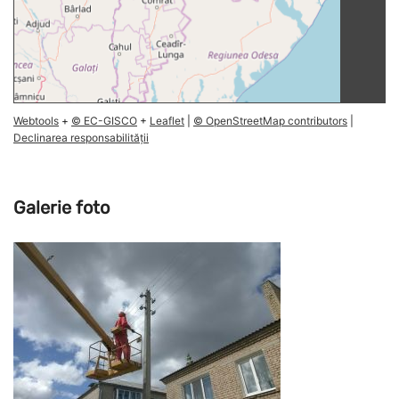
Webtools
+
© EC-GISCO
+
Leaflet
|
© OpenStreetMap contributors
|
Declinarea responsabilității
Galerie foto