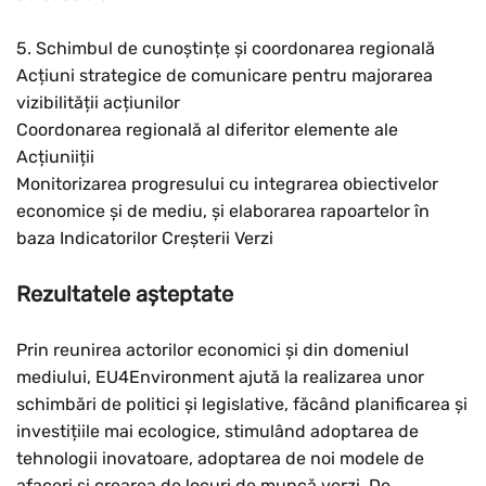
5. Schimbul de cunoștințe și coordonarea regională
Acțiuni strategice de comunicare pentru majorarea
Rese
vizibilității acțiunilor
Coordonarea regională al diferitor elemente ale
Măr
Acțiuniiții
Monitorizarea progresului cu integrarea obiectivelor
Micșo
economice și de mediu, și elaborarea rapoartelor în
baza Indicatorilor Creșterii Verzi
Rezultatele așteptate
Prin reunirea actorilor economici și din domeniul
mediului, EU4Environment ajută la realizarea unor
schimbări de politici și legislative, făcând planificarea și
investițiile mai ecologice, stimulând adoptarea de
tehnologii inovatoare, adoptarea de noi modele de
afaceri și crearea de locuri de muncă verzi. De