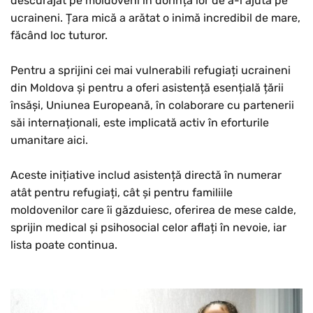
descurajat pe moldoveni în dorința lor de a-i ajuta pe
ucraineni. Țara mică a arătat o inimă incredibil de mare,
făcând loc tuturor.
Pentru a sprijini cei mai vulnerabili refugiați ucraineni
din Moldova și pentru a oferi asistență esențială țării
însăși, Uniunea Europeană, în colaborare cu partenerii
săi internaționali, este implicată activ în eforturile
umanitare aici.
Aceste inițiative includ asistență directă în numerar
atât pentru refugiați, cât și pentru familiile
moldovenilor care îi găzduiesc, oferirea de mese calde,
sprijin medical și psihosocial celor aflați în nevoie, iar
lista poate continua.