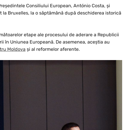
reședintele Consiliului European, António Costa, și
t la Bruxelles, la o săptămână după deschiderea istorică
rmătoarelor etape ale procesului de aderare a Republicii
țării în Uniunea Europeană. De asemenea, aceștia au
ntru Moldova
și al reformelor aferente.