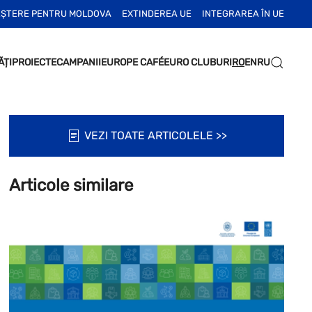
EȘTERE PENTRU MOLDOVA
EXTINDEREA UE
INTEGRAREA ÎN UE
ĂȚI
PROIECTE
CAMPANII
EUROPE CAFÉ
EURO CLUBURI
RO
EN
RU
VEZI TOATE ARTICOLELE >>
Articole similare