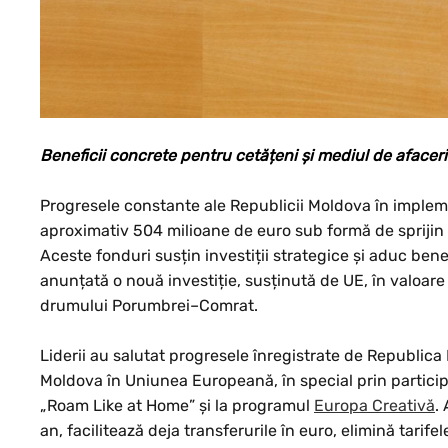
Beneficii concrete pentru cetățeni și mediul de afaceri
Progresele constante ale Republicii Moldova în imple
aproximativ 504 milioane de euro sub formă de sprijin 
Aceste fonduri susțin investiții strategice și aduc benef
anunțată o nouă investiție, susținută de UE, în valoare 
drumului Porumbrei–Comrat.
Liderii au salutat progresele înregistrate de Republica
Moldova în Uniunea Europeană, în special prin participa
„Roam Like at Home” și la programul
Europa Creativă
.
an, facilitează deja transferurile în euro, elimină tari