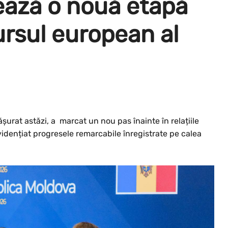
ează o nouă etapă
ursul european al
urat astăzi, a marcat un nou pas înainte în relațiile
idențiat progresele remarcabile înregistrate pe calea