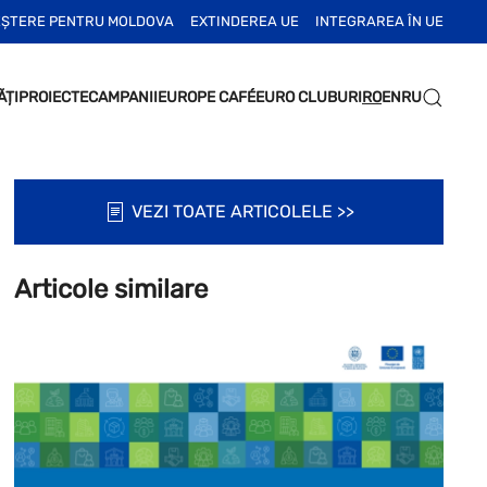
EȘTERE PENTRU MOLDOVA
EXTINDEREA UE
INTEGRAREA ÎN UE
ĂȚI
PROIECTE
CAMPANII
EUROPE CAFÉ
EURO CLUBURI
RO
EN
RU
VEZI TOATE ARTICOLELE >>
Articole similare