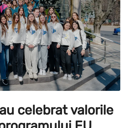
au celebrat valorile
 programului EU