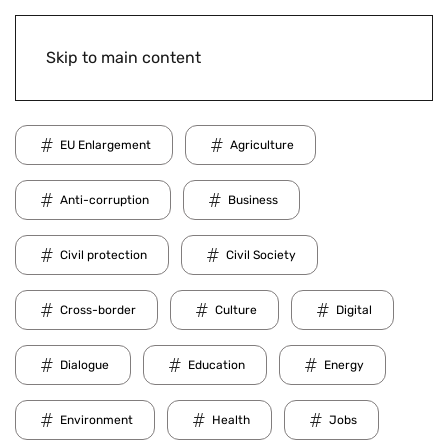
Skip to main content
EU Enlargement
Agriculture
Anti-corruption
Business
Civil protection
Civil Society
Cross-border
Culture
Digital
Dialogue
Education
Energy
Environment
Health
Jobs