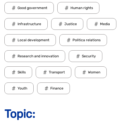
Good government
Human rights
Infrastructure
Justice
Media
Local development
Politica relations
Research and innovation
Security
Skills
Transport
Women
Youth
Finance
Topic: