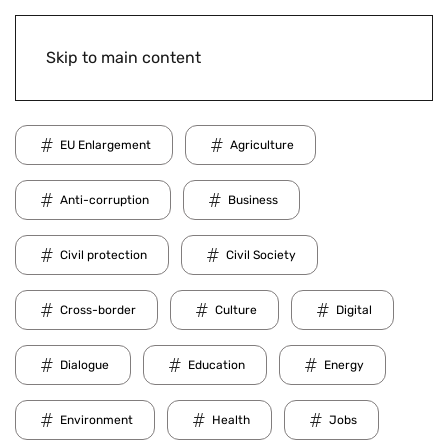
Skip to main content
EU Enlargement
Agriculture
Anti-corruption
Business
Civil protection
Civil Society
Cross-border
Culture
Digital
Dialogue
Education
Energy
Environment
Health
Jobs