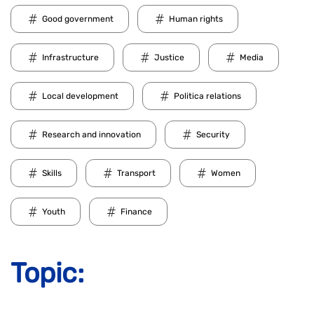
Good government
Human rights
Infrastructure
Justice
Media
Local development
Politica relations
Research and innovation
Security
Skills
Transport
Women
Youth
Finance
Topic: