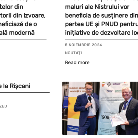
telor din
maluri ale Nistrului vor
orii din Izvoare,
beneficia de susținere di
neficiază de o
partea UE și PNUD pentr
ială modernă
inițiative de dezvoltare lo
5 NOIEMBRIE 2024
NOUTĂȚI
Read more
 la Rîșcani
ZED