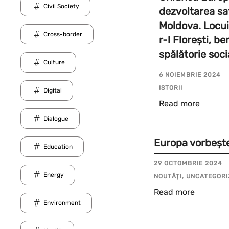
Civil Society
dezvoltarea sa
Moldova. Locuit
Cross-border
r-l Florești, be
spălătorie soc
Culture
6 NOIEMBRIE 2024
ISTORII
Digital
Read more
Dialogue
Europa vorbește
Education
29 OCTOMBRIE 2024
Energy
NOUTĂȚI, UNCATEGORI
Read more
Environment