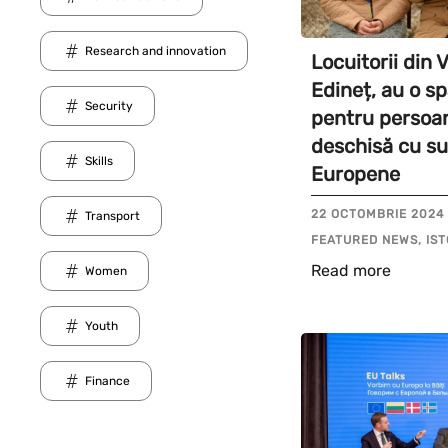
Research and innovation
Locuitorii din V
Edineț, au o sp
Security
pentru persoan
deschisă cu su
Skills
Europene
22 OCTOMBRIE 2024
Transport
FEATURED NEWS, IST
Read more
Women
Youth
Finance