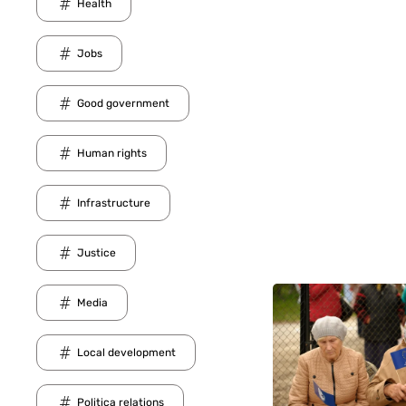
Health
Jobs
Good government
Human rights
Infrastructure
Justice
Media
Local development
Politica relations