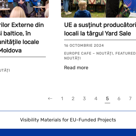
rilor Externe din
UE a susținut producători
i baltice, în
locali la târgul Yard Sale
itățile locale
16 OCTOMBRIE 2024
 Moldova
EUROPE CAFE – NOUTĂȚI, FEATURED
NOUTĂȚI
Read more
UTĂȚI
1
2
3
4
5
6
7
Visibility Materials for EU-Funded Projects