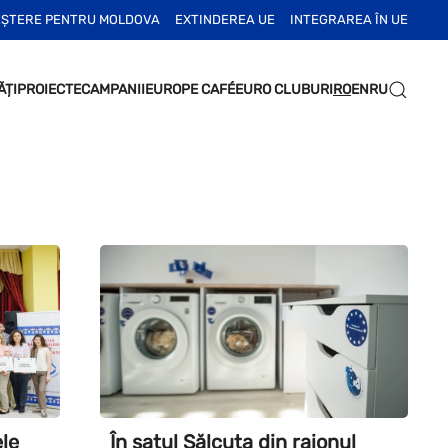
EȘTERE PENTRU MOLDOVA
EXTINDEREA UE
INTEGRAREA ÎN UE
ĂȚI
PROIECTE
CAMPANII
EUROPE CAFÉ
EURO CLUBURI
RO
EN
RU
le
În satul Sălcuța din raionul