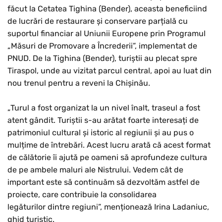
făcut la Cetatea Tighina (Bender), aceasta beneficiind
de lucrări de restaurare și conservare parțială cu
suportul financiar al Uniunii Europene prin Programul
„Măsuri de Promovare a Încrederii”, implementat de
PNUD. De la Tighina (Bender), turiștii au plecat spre
Tiraspol, unde au vizitat parcul central, apoi au luat din
nou trenul pentru a reveni la Chișinău.
„Turul a fost organizat la un nivel înalt, traseul a fost
atent gândit. Turiștii s-au arătat foarte interesați de
patrimoniul cultural și istoric al regiunii și au pus o
mulțime de întrebări. Acest lucru arată că acest format
de călătorie îi ajută pe oameni să aprofundeze cultura
de pe ambele maluri ale Nistrului. Vedem cât de
important este să continuăm să dezvoltăm astfel de
proiecte, care contribuie la consolidarea
legăturilor dintre regiuni”, menționează Irina Ladaniuc,
ghid turistic.