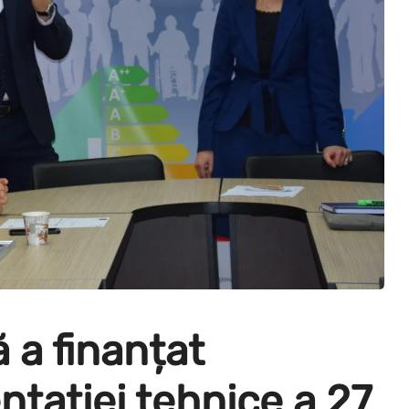
a finanțat
tației tehnice a 27