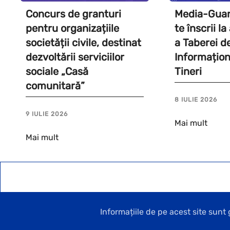
Concurs de granturi
Media-Guard
pentru organizațiile
te înscrii l
societății civile, destinat
a Taberei d
dezvoltării serviciilor
Informațion
sociale „Casă
Tineri
comunitară”
8 IULIE 2026
9 IULIE 2026
Mai mult
Mai mult
Informațiile de pe acest site sun