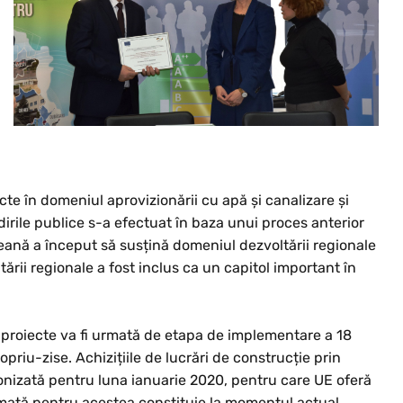
te în domeniul aprovizionării cu apă și canalizare și
dirile publice s-a efectuat în baza unui proces anterior
eană a început să susțină domeniul dezvoltării regionale
ării regionale a fost inclus ca un capitol important în
proiecte va fi urmată de etapa de implementare a 18
opriu-zise. Achizițiile de lucrări de construcție prin
onizată pentru luna ianuarie 2020, pentru care UE oferă
irmată pentru acestea constituie la momentul actual