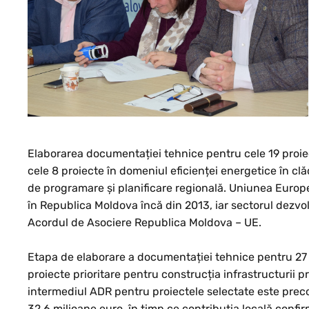
Elaborarea documentației tehnice pentru cele 19 proiec
cele 8 proiecte în domeniul eficienței energetice în clă
de programare și planificare regională. Uniunea Europ
în Republica Moldova încă din 2013, iar sectorul dezvolt
Acordul de Asociere Republica Moldova – UE.
Etapa de elaborare a documentației tehnice pentru 27 
proiecte prioritare pentru construcția infrastructurii pr
intermediul ADR pentru proiectele selectate este prec
32.6 milioane euro, în timp ce contribuția locală conf