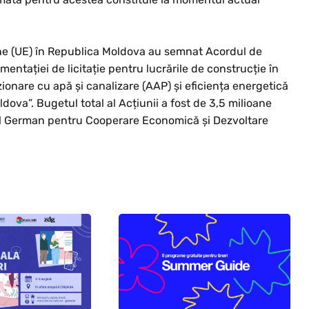
ene (UE) în Republica Moldova au semnat Acordul de
entației de licitație pentru lucrările de construcție în
zionare cu apă și canalizare (AAP) și eficiența energetică
ldova”. Bugetul total al Acțiunii a fost de 3,5 milioane
erul German pentru Cooperare Economică și Dezvoltare