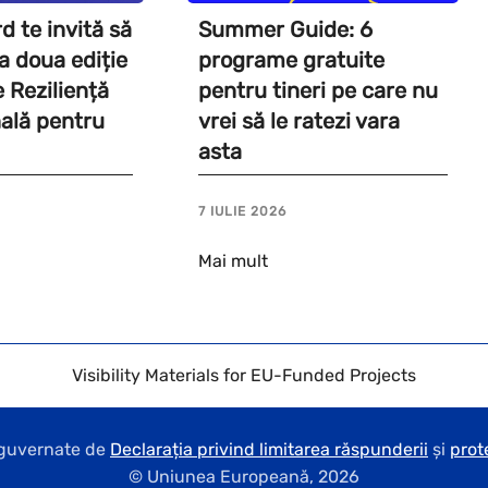
 te invită să
Summer Guide: 6
a a doua ediție
programe gratuite
e Reziliență
pentru tineri pe care nu
ală pentru
vrei să le ratezi vara
asta
7 IULIE 2026
Mai mult
Visibility Materials for EU-Funded Projects
t guvernate de
Declarația privind limitarea răspunderii
și
prot
© Uniunea Europeană,
2026