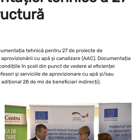
ructură
cumentația tehnică pentru 27 de proiecte de
și aprovizionării cu apă și canalizare (AAC). Documentația
ndițiile în școli din punct de vedere al eficienței
fesori și serviciile de aprovizionare cu apă și/sau
dițional 28 de mii de beneficiari indirecți).