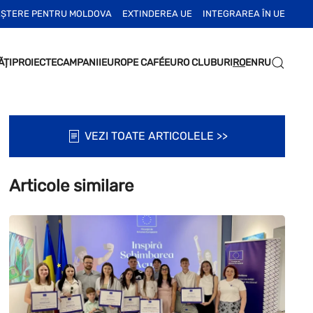
EȘTERE PENTRU MOLDOVA
EXTINDEREA UE
INTEGRAREA ÎN UE
ĂȚI
PROIECTE
CAMPANII
EUROPE CAFÉ
EURO CLUBURI
RO
EN
RU
VEZI TOATE ARTICOLELE >>
Articole similare