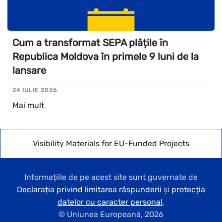
Cum a transformat SEPA plățile în
Republica Moldova în primele 9 luni de la
lansare
24 IULIE 2026
Mai mult
Visibility Materials for EU-Funded Projects
Informațiile de pe acest site sunt guvernate de
Declarația privind limitarea răspunderii
și
protecția
datelor cu caracter personal
.
© Uniunea Europeană,
2026