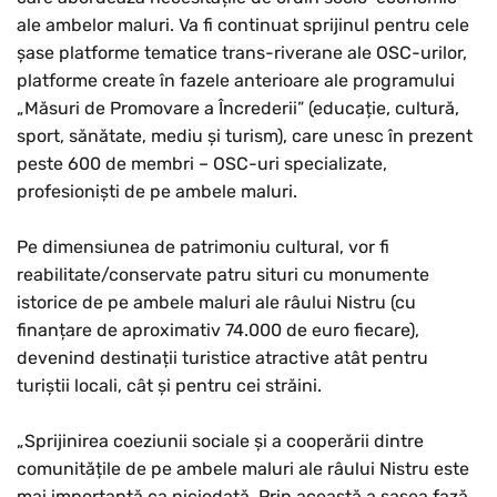
ale ambelor maluri. Va fi continuat sprijinul pentru cele
șase platforme tematice trans-riverane ale OSC-urilor,
platforme create în fazele anterioare ale programului
„Măsuri de Promovare a Încrederii” (educație, cultură,
sport, sănătate, mediu și turism), care unesc în prezent
peste 600 de membri – OSC-uri specializate,
profesioniști de pe ambele maluri.
Pe dimensiunea de patrimoniu cultural, vor fi
reabilitate/conservate patru situri cu monumente
istorice de pe ambele maluri ale râului Nistru (cu
finanțare de aproximativ 74.000 de euro fiecare),
devenind destinații turistice atractive atât pentru
turiștii locali, cât și pentru cei străini.
„Sprijinirea coeziunii sociale și a cooperării dintre
comunitățile de pe ambele maluri ale râului Nistru este
mai importantă ca niciodată. Prin această a șasea fază