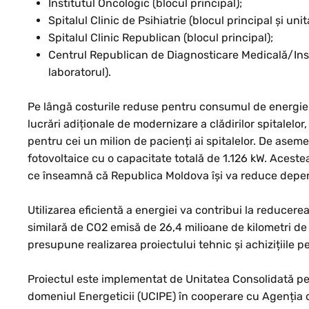
Institutul Oncologic (blocul principal);
Spitalul Clinic de Psihiatrie (blocul principal și uni
Spitalul Clinic Republican (blocul principal);
Centrul Republican de Diagnosticare Medicală/Insti
laboratorul).
Pe lângă costurile reduse pentru consumul de energie, v
lucrări adiționale de modernizare a clădirilor spitalelor
pentru cei un milion de pacienți ai spitalelor. De aseme
fotovoltaice cu o capacitate totală de 1.126 kW. Acest
ce înseamnă că Republica Moldova își va reduce depen
Utilizarea eficientă a energiei va contribui la reducere
similară de CO2 emisă de 26,4 milioane de kilometri de 
presupune realizarea proiectului tehnic și achizițiile pe
Proiectul este implementat de Unitatea Consolidată pe
domeniul Energeticii (UCIPE) în cooperare cu Agenția d