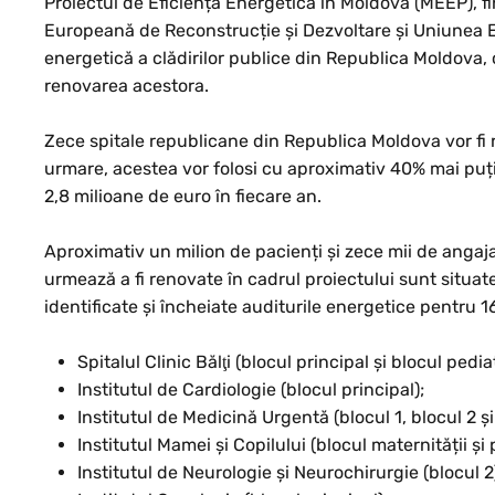
Proiectul de Eficiență Energetică în Moldova (MEEP), f
Europeană de Reconstrucție și Dezvoltare și Uniunea 
energetică a clădirilor publice din Republica Moldova,
renovarea acestora.
Zece spitale republicane din Republica Moldova vor fi 
urmare, acestea vor folosi cu aproximativ 40% mai puț
2,8 milioane de euro în fiecare an.
Aproximativ un milion de pacienți și zece mii de angaja
urmează a fi renovate în cadrul proiectului sunt situate î
identificate și încheiate auditurile energetice pentru 16
Spitalul Clinic Bălţi (blocul principal şi blocul pediat
Institutul de Cardiologie (blocul principal);
Institutul de Medicină Urgentă (blocul 1, blocul 2 și
Institutul Mamei și Copilului (blocul maternității și p
Institutul de Neurologie și Neurochirurgie (blocul 2