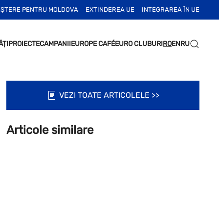
EȘTERE PENTRU MOLDOVA
EXTINDEREA UE
INTEGRAREA ÎN UE
ĂȚI
PROIECTE
CAMPANII
EUROPE CAFÉ
EURO CLUBURI
RO
EN
RU
VEZI TOATE ARTICOLELE >>
Articole similare