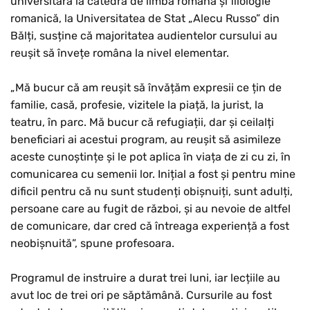
universitară la catedra de limbă română și filologie
romanică, la Universitatea de Stat „Alecu Russo” din
Bălți, susține că majoritatea audientelor cursului au
reușit să învețe româna la nivel elementar.
„Mă bucur că am reușit să învățăm expresii ce țin de
familie, casă, profesie, vizitele la piață, la jurist, la
teatru, în parc. Mă bucur că refugiații, dar și ceilalți
beneficiari ai acestui program, au reușit să asimileze
aceste cunoștințe și le pot aplica în viața de zi cu zi, în
comunicarea cu semenii lor. Inițial a fost și pentru mine
dificil pentru că nu sunt studenți obișnuiți, sunt adulți,
persoane care au fugit de război, și au nevoie de altfel
de comunicare, dar cred că întreaga experiență a fost
neobișnuită”, spune profesoara.
Programul de instruire a durat trei luni, iar lecțiile au
avut loc de trei ori pe săptămână. Cursurile au fost