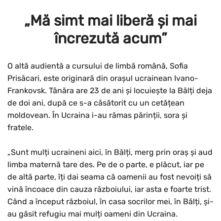
„Mă simt mai liberă și mai
încrezută acum”
O altă audientă a cursului de limbă română, Sofia
Prisăcari, este originară din orașul ucrainean Ivano-
Frankovsk. Tânăra are 23 de ani și locuiește la Bălți deja
de doi ani, după ce s-a căsătorit cu un cetățean
moldovean. În Ucraina i-au rămas părinții, sora și
fratele.
„Sunt mulți ucraineni aici, în Bălți, merg prin oraș și aud
limba maternă tare des. Pe de o parte, e plăcut, iar pe
de altă parte, îți dai seama că oamenii au fost nevoiți să
vină încoace din cauza războiului, iar asta e foarte trist.
Când a început războiul, în casa socrilor mei, în Bălți, și-
au găsit refugiu mai mulți oameni din Ucraina.