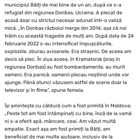
municipiul Bălți de mai bine de un an, după ce s-a
refugiat din regiunea Donbas, Ucraina. A plecat de
acasă doar cu strictul necesar adunat într-o valiză
mică. „În Donbas războiul merge din 2014, așa că noi
trăim cu această tragedie de mulți ani. După data de 24
februarie 2022 s-au intensificat împușcăturile,
exploziile, zburau avioanele. Era strașnic. De aceea am
decis să plec. În ziua aceea, în Kramatorsk (oraș în
regiunea Donbas) au fost bombardamente, au murit
oameni. Era panică, oamenii plecau neștiind unde vor
ajunge. Până atunci văzusem astfel de scene doar la
televizor și în filme”, spune femeia.
Își amintește cu căldură cum a fost primită în Moldova:
„Peste tot am fost întâmpinați cu bine, încă de la vamă
ni s-a oferit apă, mâncare, ceai. Am văzut multă
empatie. Exact așa am fost primiți la Bălți, am
beneficiat de mai multe ajutoare, inclusiv de la