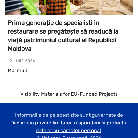
Prima generație de specialiști în
restaurare se pregătește să readucă la
viață patrimoniul cultural al Republicii
Moldova
19 IUNIE 2026
Mai mult
Visibility Materials for EU-Funded Projects
Informațiile de pe acest site sunt guvernate de
Declarația privind limitarea răspunderii
și
protecția
datelor cu caracter personal
.