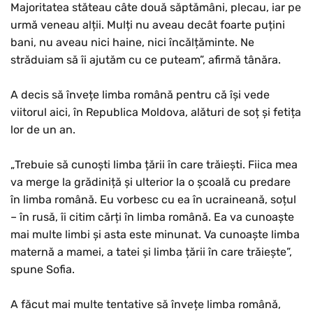
Majoritatea stăteau câte două săptămâni, plecau, iar pe
urmă veneau alții. Mulți nu aveau decât foarte puțini
bani, nu aveau nici haine, nici încălțăminte. Ne
străduiam să îi ajutăm cu ce puteam”, afirmă tânăra.
A decis să învețe limba română pentru că își vede
viitorul aici, în Republica Moldova, alături de soț și fetița
lor de un an.
„Trebuie să cunoști limba țării în care trăiești. Fiica mea
va merge la grădiniță și ulterior la o școală cu predare
în limba română. Eu vorbesc cu ea în ucraineană, soțul
– în rusă, îi citim cărți în limba română. Ea va cunoaște
mai multe limbi și asta este minunat. Va cunoaște limba
maternă a mamei, a tatei și limba țării în care trăiește”,
spune Sofia.
A făcut mai multe tentative să învețe limba română,