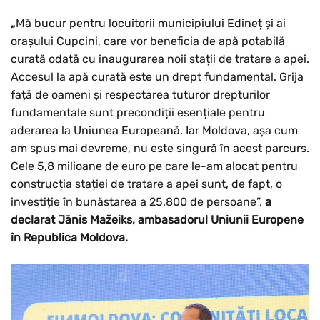
„
Mă bucur pentru locuitorii municipiului Edineț și ai
orașului Cupcini, care vor beneficia de apă potabilă
curată odată cu inaugurarea noii stații de tratare a apei.
Accesul la apă curată este un drept fundamental. Grija
față de oameni și respectarea tuturor drepturilor
fundamentale sunt precondiții esențiale pentru
aderarea la Uniunea Europeană. Iar Moldova, așa cum
am spus mai devreme, nu este singură în acest parcurs.
Cele 5,8 milioane de euro pe care le-am alocat pentru
construcția stației de tratare a apei sunt, de fapt, o
investiție în bunăstarea a 25.800 de persoane”,
a
declarat Jānis Mažeiks, ambasadorul Uniunii Europene
în Republica Moldova.