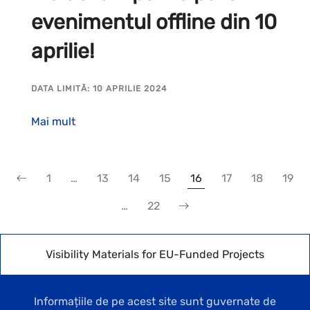
evenimentul offline din 10
aprilie!
DATA LIMITĂ: 10 APRILIE 2024
Mai mult
1
…
13
14
15
16
17
18
19
…
22
Visibility Materials for EU-Funded Projects
Informațiile de pe acest site sunt guvernate de