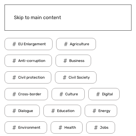
Skip to main content
EU Enlargement
Agriculture
Anti-corruption
Business
Civil protection
Civil Society
Cross-border
Culture
Digital
Dialogue
Education
Energy
Environment
Health
Jobs