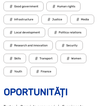
Good government
Human rights
Infrastructure
Justice
Media
Local development
Politica relations
Research and innovation
Security
Skills
Transport
Women
Youth
Finance
OPORTUNITĂȚI