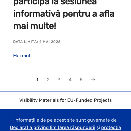
participă la sesiunea
informativă pentru a afla
mai multe!
DATA LIMITĂ: 4 MAI 2026
Mai mult
1
2
3
4
5
Visibility Materials for EU-Funded Projects
Informațiile de pe acest site sunt guvernate de
Declarația privind limitarea răspunderii
și
protecția