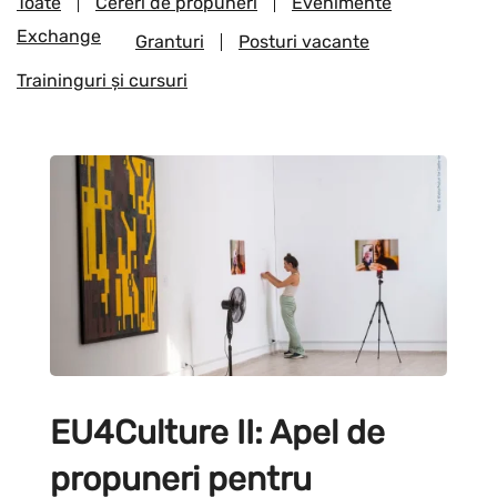
Toate
Cereri de propuneri
Evenimente
Exchange
Granturi
Posturi vacante
Traininguri și cursuri
EU4Culture II: Apel de
propuneri pentru