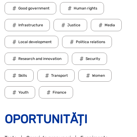
Good government
Human rights
Infrastructure
Justice
Media
Local development
Politica relations
Research and innovation
Security
Skills
Transport
Women
Youth
Finance
OPORTUNITĂȚI