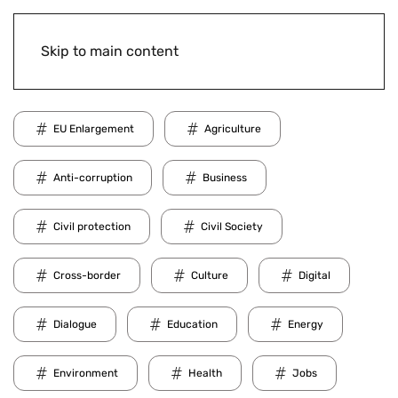
Skip to main content
EU Enlargement
Agriculture
Anti-corruption
Business
Civil protection
Civil Society
Cross-border
Culture
Digital
Dialogue
Education
Energy
Environment
Health
Jobs