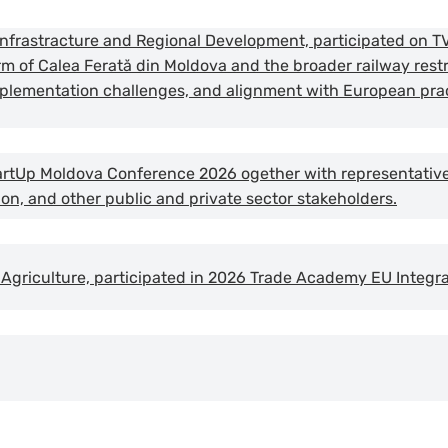
f Infrastracture and Regional Development, participated on 
m of Calea Ferată din Moldova and the broader railway rest
implementation challenges, and alignment with European pra
StartUp Moldova Conference 2026 ogether with representativ
, and other public and private sector stakeholders.
of Agriculture, participated in 2026 Trade Academy EU Integ