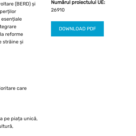
Numărul proiectului UE:
oltare (BERD) și
26910
erților
 esențiale
ntegrare
DOWNLOAD PDF
 la reforme
 străine și
oritare care
ea pe piața unică,
ltură,