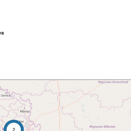
va
Skip map
2