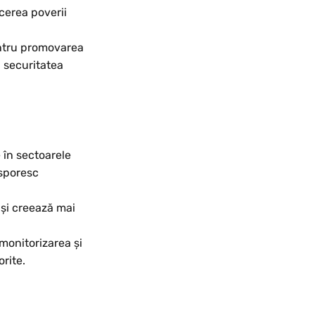
ucerea poverii
entru promovarea
 securitatea
Resetați
 în sectoarele
Mărire
 sporesc
Micșorare
 și creează mai
monitorizarea și
rite.