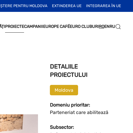
EȘTERE PENTRU MOLDOVA
EXTINDEREA UE
INTEGRAREA ÎN UE
ĂȚI
PROIECTE
CAMPANII
EUROPE CAFÉ
EURO CLUBURI
RO
EN
RU
DETALIILE
PROIECTULUI
Moldova
Domeniu prioritar:
Parteneriat care abilitează
Subsector: