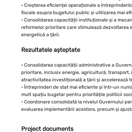
• Creșterea eficienței operaționale a întreprinderi
fiscale asupra bugetului public și utilizarea mai efi
• Consolidarea capacității instituționale și a me
reformelor prioritare care stimulează dezvoltarea
energetică a țării.
Rezultatele așteptate
• Consolidarea capacității administrative a Guver
prioritare, inclusiv energie, agricultură, transport
atractivitatea investițională a țării și accelerează 
• Întreprinderi de stat mai eficiente și într-un nu
mult spațiu bugetar pentru prioritățile politicii s
• Coordonare consolidată la nivelul Guvernului pent
evaluarea implementării acestora, precum și ajusta
Project documents