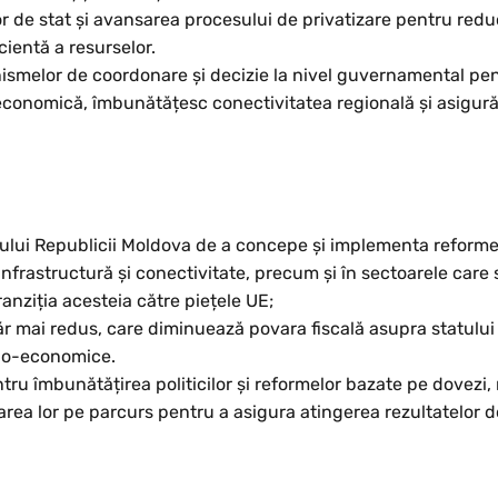
lor de stat și avansarea procesului de privatizare pentru red
cientă a resurselor.
canismelor de coordonare și decizie la nivel guvernamental p
 economică, îmbunătățesc conectivitatea regională și asigură
nului Republicii Moldova de a concepe și implementa reforme
, infrastructură și conectivitate, precum și în sectoarele care
tranziția acesteia către piețele UE;
măr mai redus, care diminuează povara fiscală asupra statului
ocio-economice.
ru îmbunătățirea politicilor și reformelor bazate pe dovezi, 
rea lor pe parcurs pentru a asigura atingerea rezultatelor do