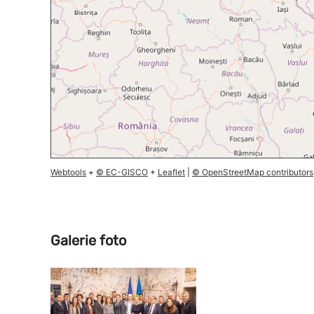
Webtools
+
© EC-GISCO
+
Leaflet
|
© OpenStreetMap contributors
Galerie foto