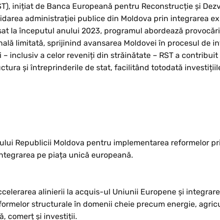
T), inițiat de Banca Europeană pentru Reconstrucție și Dezv
area administrației publice din Moldova prin integrarea exp
sat la începutul anului 2023, programul abordează provocări
nală limitată, sprijinind avansarea Moldovei în procesul de i
 – inclusiv a celor reveniți din străinătate – RST a contribuit
ura și întreprinderile de stat, facilitând totodată investițiile
nului Republicii Moldova pentru implementarea reformelor pri
integrarea pe piața unică europeană.
celerarea alinierii la acquis-ul Uniunii Europene și integrar
eformelor structurale în domenii cheie precum energie, agricu
, comerț și investiții.