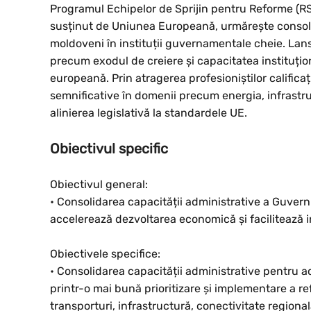
Programul Echipelor de Sprijin pentru Reforme (RS
susținut de Uniunea Europeană, urmărește consolid
moldoveni în instituții guvernamentale cheie. Lan
precum exodul de creiere și capacitatea instituțio
europeană. Prin atragerea profesioniștilor calificați
semnificative în domenii precum energia, infrastruct
alinierea legislativă la standardele UE.
Obiectivul specific
Obiectivul general:
• Consolidarea capacității administrative a Guver
accelerează dezvoltarea economică și facilitează 
Obiectivele specifice:
• Consolidarea capacității administrative pentru ac
printr-o mai bună prioritizare și implementare a r
transporturi, infrastructură, conectivitate regională