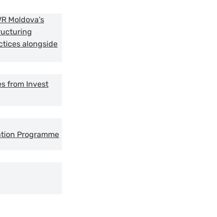
TVR Moldova’s
ructuring
ctices alongside
es from Invest
ration Programme