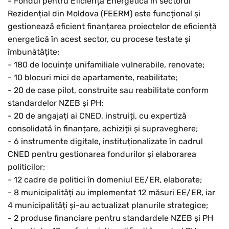
- Fondul pentru Eficiență Energetică în sectorul
Rezidențial din Moldova (FEERM) este funcțional și
gestionează eficient finanțarea proiectelor de eficiență
energetică în acest sector, cu procese testate și
îmbunătățite;
- 180 de locuințe unifamiliale vulnerabile, renovate;
- 10 blocuri mici de apartamente, reabilitate;
- 20 de case pilot, construite sau reabilitate conform
standardelor NZEB și PH;
- 20 de angajați ai CNED, instruiți, cu expertiză
consolidată în finanțare, achiziții și supraveghere;
- 6 instrumente digitale, instituționalizate în cadrul
CNED pentru gestionarea fondurilor și elaborarea
politicilor;
- 12 cadre de politici în domeniul EE/ER, elaborate;
- 8 municipalități au implementat 12 măsuri EE/ER, iar
4 municipalități și-au actualizat planurile strategice;
- 2 produse financiare pentru standardele NZEB și PH