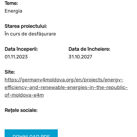
Teme:
Energia
Starea proiectului:
În curs de desfășurare
Data începerii:
Data de încheiere:
01.11.2023
31.10.2027
Site:
https://germany4moldova.org/en/projects/energy-
efficiency-and-renewable-energies-in-the-republic-
of-moldova-e4m
Rețele sociale:
DOWNLOAD PDF