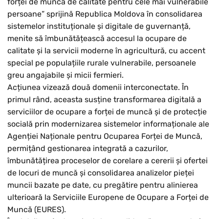
forței de muncă de calitate pentru cele mai vulnerabile
persoane” sprijină Republica Moldova în consolidarea
sistemelor instituționale și digitale de guvernanță,
menite să îmbunătățească accesul la ocupare de
calitate și la servicii moderne în agricultură, cu accent
special pe populațiile rurale vulnerabile, persoanele
greu angajabile și micii fermieri.
Acțiunea vizează două domenii interconectate. În
primul rând, aceasta susține transformarea digitală a
serviciilor de ocupare a forței de muncă și de protecție
socială prin modernizarea sistemelor informaționale ale
Agenției Naționale pentru Ocuparea Forței de Muncă,
permițând gestionarea integrată a cazurilor,
îmbunătățirea proceselor de corelare a cererii și ofertei
de locuri de muncă și consolidarea analizelor pieței
muncii bazate pe date, cu pregătire pentru alinierea
ulterioară la Serviciile Europene de Ocupare a Forței de
Muncă (EURES).