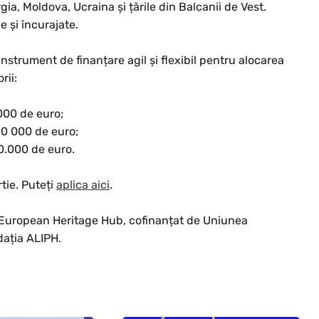
a, Moldova, Ucraina și țările din Balcanii de Vest.
e și încurajate.
strument de finanțare agil și flexibil pentru alocarea
rii:
 000 de euro;
30 000 de euro;
50.000 de euro.
tie. Puteți
aplica aici
.
t European Heritage Hub, cofinanțat de Uniunea
dația ALIPH.