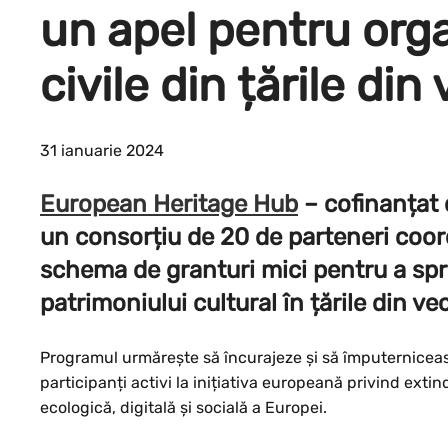
un apel pentru organ
civile din țările di
31 ianuarie 2024
European Heritage Hub
– cofinanțat
un consorțiu de 20 de parteneri coo
schema de granturi mici pentru a spri
patrimoniului cultural în țările din v
Programul urmărește să încurajeze și să împuterniceasc
participanți activi la inițiativa europeană privind ext
ecologică, digitală și socială a Europei.