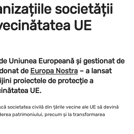
izațiile societății
n vecinătatea UE
 de Uniunea Europeană și gestionat de
rdonat de
Europa Nostra
– a lansat
jini proiectele de protecție a
ecinătatea UE.
ă societatea civilă din țările vecine ale UE să devină
inderea patrimoniului, precum și la transformarea