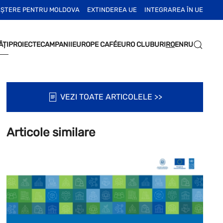
EȘTERE PENTRU MOLDOVA
EXTINDEREA UE
INTEGRAREA ÎN UE
ĂȚI
PROIECTE
CAMPANII
EUROPE CAFÉ
EURO CLUBURI
RO
EN
RU
VEZI TOATE ARTICOLELE >>
Articole similare