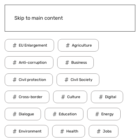
Skip to main content
EU Enlargement
Agriculture
Anti-corruption
Business
Civil protection
Civil Society
Cross-border
Culture
Digital
Dialogue
Education
Energy
Environment
Health
Jobs