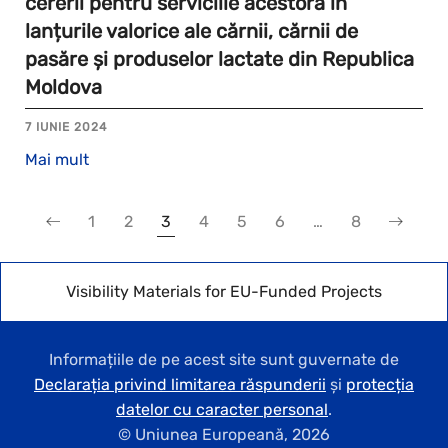
cererii pentru serviciile acestora în
lanțurile valorice ale cărnii, cărnii de
pasăre și produselor lactate din Republica
Moldova
7 IUNIE 2024
Mai mult
1
2
3
4
5
6
…
8
Visibility Materials for EU-Funded Projects
Informațiile de pe acest site sunt guvernate de
Declarația privind limitarea răspunderii
și
protecția
datelor cu caracter personal
.
© Uniunea Europeană,
2026