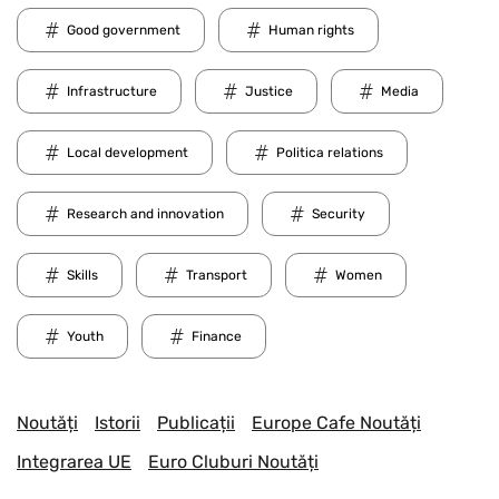
Good government
Human rights
Infrastructure
Justice
Media
Local development
Politica relations
Research and innovation
Security
Skills
Transport
Women
Youth
Finance
Noutăți
Istorii
Publicații
Europe Cafe Noutăți
Integrarea UE
Euro Cluburi Noutăți