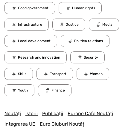
Good government
Human rights
Infrastructure
Justice
Media
Local development
Politica relations
Research and innovation
Security
Skills
Transport
Women
Youth
Finance
Noutăți
Istorii
Publicații
Europe Cafe Noutăți
Integrarea UE
Euro Cluburi Noutăți