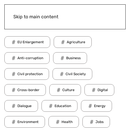
Skip to main content
EU Enlargement
Agriculture
Anti-corruption
Business
Civil protection
Civil Society
Cross-border
Culture
Digital
Dialogue
Education
Energy
Environment
Health
Jobs